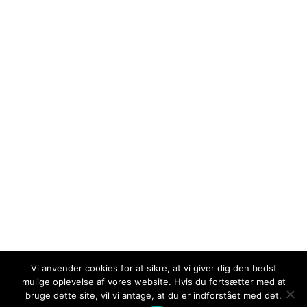
in
Facebook
new
page
t
window
opens
T
in
new
window
Vi anvender cookies for at sikre, at vi giver dig den bedst
mulige oplevelse af vores website. Hvis du fortsætter med at
bruge dette site, vil vi antage, at du er indforstået med det.